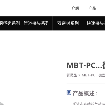
介绍
产品
钢塑壳系列
管道接头系列
双密封系列
快速接头
MBT-PC
铜微型
>
MBT-PC..
产品概述：
乐清市赛德斯气动