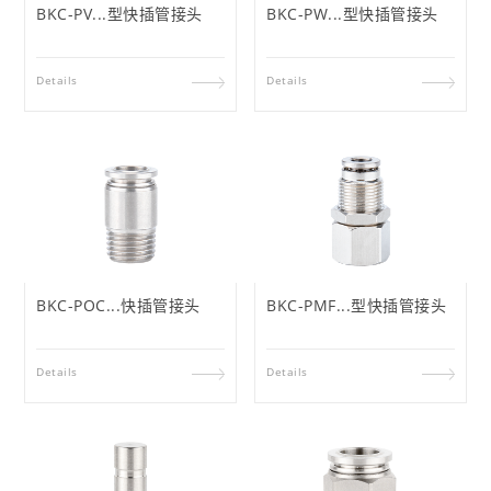
BKC-PV...型快插管接头
BKC-PW...型快插管接头
Details
Details
BKC-POC...快插管接头
BKC-PMF...型快插管接头
Details
Details