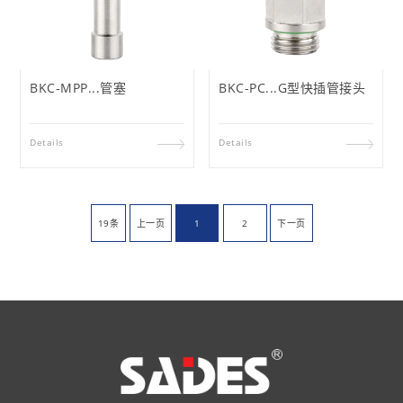
BKC-MPP...管塞
BKC-PC...G型快插管接头
Details
Details
19条
上一页
1
2
下一页