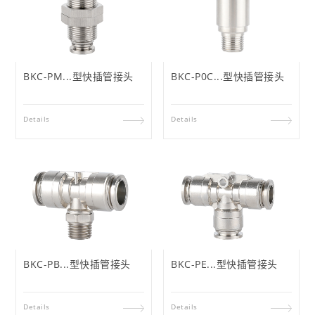
BKC-PM...型快插管接头
BKC-P0C...型快插管接头
Details
Details
BKC-PB...型快插管接头
BKC-PE...型快插管接头
Details
Details