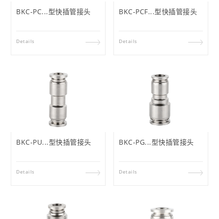
BKC-PC...型快插管接头
BKC-PCF...型快插管接头
Details
Details
BKC-PU...型快插管接头
BKC-PG...型快插管接头
Details
Details